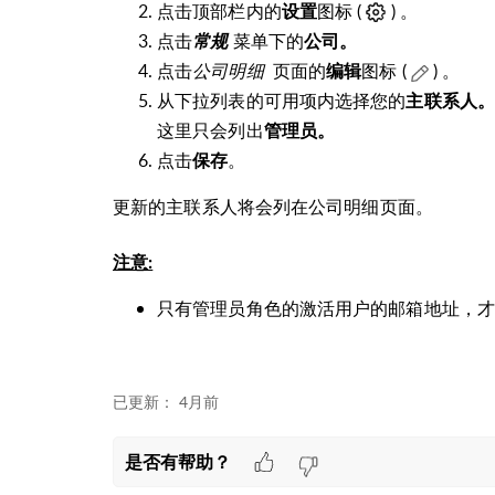
点击顶部栏内的
图标 (
) 。
设置
点击
菜单下的
常规
公司。
点击
公司明细
页面的
图标 (
)
。
编辑
从下拉列表的可用项内选择您的
主联系人。
这里只会列出
管理员。
点击
。
保存
更新的主联系人将会列在公司明细页面。
注意:
只有管理员角色的激活用户的邮箱地址，才
已更新：
4月前
是否有帮助？