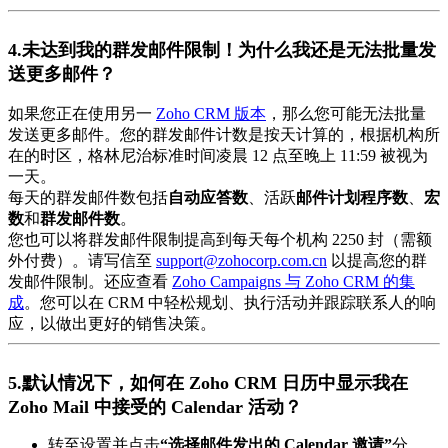
4.未达到我的群发邮件限制！为什么我还是无法批量发
送更多邮件？
如果您正在使用另一
Zoho CRM 版本
，那么您可能无法批量
发送更多邮件。您的群发邮件计数是按天计算的，根据机构所
在的时区，格林尼治标准时间凌晨 12 点至晚上 11:59 被视为
一天。
每天的群发邮件数包括
自动应答数
、活跃
邮件
计划程序数
、
宏
数
和
群发邮件数
。
您也可以将群发邮件限制提高到每天每个机构 2250 封（需额
外付费）。请写信至
support@zohocorp.com.cn
以提高您的群
发邮件限制。还应查看
Zoho Campaigns 与 Zoho CRM 的集
成
。您可以在 CRM 中轻松规划、执行活动并跟踪联系人的响
应，以做出更好的销售决策。
5.默认情况下，如何在 Zoho CRM 日历中显示我在
Zoho Mail 中接受的 Calendar 活动？
转至设置并点击
“选择邮件发出的 Calendar 邀请”
分