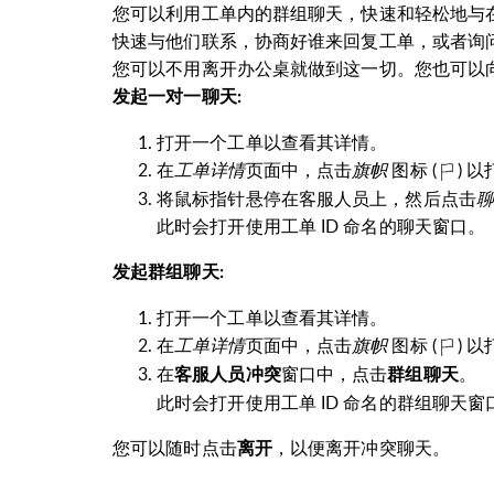
您可以利用工单内的群组聊天，快速和轻松地与
快速与他们联系，协商好谁来回复工单，或者询
您可以不用离开办公桌就做到这一切。您也可以
发起一对一聊天
:
打开一个工单以查看其详情。
在
工单详情
页面中，点击
旗帜
图标
(
)
以
将鼠标指针悬停在客服人员上，然后点击
聊
此时会打开使用工单
ID
命名的聊天窗口。
发起群组聊天
:
打开一个工单以查看其详情。
在
工单详情
页面中，点击
旗帜
图标
(
)
以
在
窗口中，点击
。
客服人员冲突
群组聊天
此时会打开使用工单
ID
命名的群组聊天窗
您可以随时点击
，以便离开冲突聊天。
离开