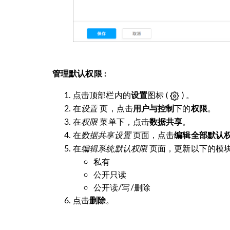
管理默认权限 :
点击顶部栏内的
图标 (
) 。
设置
在
设置
页，点击
下的
。
用户与控制
权限
在
权限
菜单下，点击
。
数据共享
在
数据共享设置
页面，点击
编辑全部默认
在
编辑系统默认权限
页面，更新以下的模
私有
公开只读
公开读/写/删除
点击
。
删除