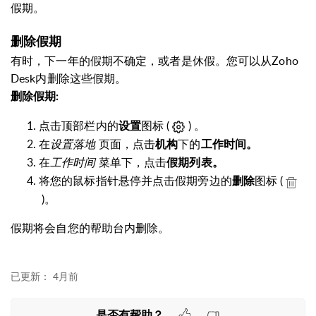
假期。
删除假期
有时，下一年的假期不确定，或者是休假。您可以从
Zoho
Desk内
删除这些假期
。
删除假期:
点击顶部栏内的
图标 (
) 。
设置
在
设置落地
页面，点击
下的
机构
工作时间。
在
工作时间
菜单下，点击
假
期
列表。
将您的鼠标指针悬停并点击假期旁边的
图标
(
删除
)。
假期将会自您的帮助台内删除。
已更新：
4月前
是否有帮助？