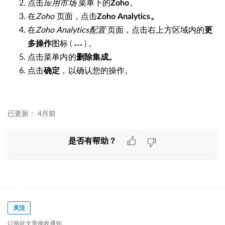
点击
应用市场
菜单下的
。
Zoho
在
Zoho
页面，点击
Zoho Analytics。
在
Zoho Analytics配置
页面，点击右上方区域内的
更
图标
(
)
。
多操作
点击菜单内的
删除集成。
点击
，以确认您的操作。
确定
已更新：
4月前
是否有帮助？
关注
订阅此文章接收通知。