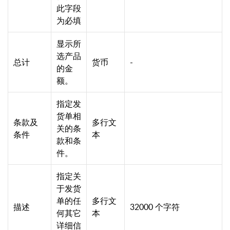
此字段
为必填
显示所
选产品
总计
货币
-
的金
额。
指定发
货单相
条款及
多行文
关的条
条件
本
款和条
件。
指定关
于发货
单的任
多行文
描述
32000 个字符
何其它
本
详细信