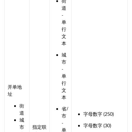
街
道
-
单
行
文
本
城
市
-
单
行
开单地
文
址
本
街
省/
道
字母数字 (250)
市
城
-
字母数字 (30)
市
指定联
单