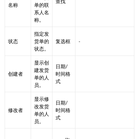
查找
名称
单的联
系人名
称。
指定发
状态
货单的
复选框
-
状态。
显示创
日期/
建发货
创建者
时间格
单的人
式
员。
显示修
日期/
改发货
修改者
时间格
单的人
式
员。