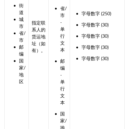
街
省/
道
字母数字 (250)
市
城
-
指定联
字母数字 (30)
市
单
系人的
省/
行
字母数字 (30)
货运地
市
文
址（如
邮
字母数字 (30)
本
有）。
编
字母数字 (30)
国
邮
家/
编
地
-
区
单
行
文
本
国
家/
地