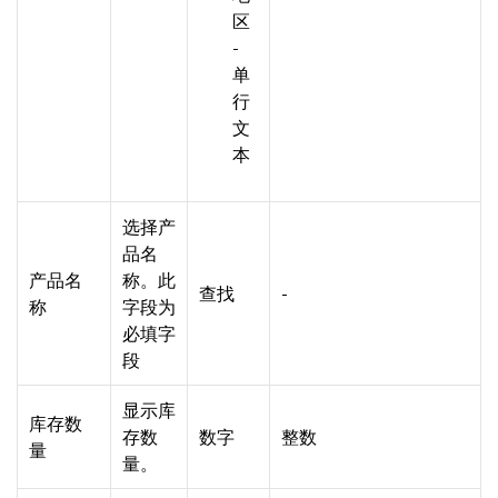
区
-
单
行
文
本
选择产
品名
产品名
称。此
查找
-
称
字段为
必填字
段
显示库
库存数
存数
数字
整数
量
量。