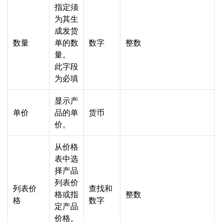
指定须
为其生
成发货
数量
单的数
数字
整数
量。
此字段
为必填
显示产
单价
品的单
货币
价。
从价格
表中选
择产品
列表价
列表价
查找和
格或指
整数
格
数字
定产品
价格。