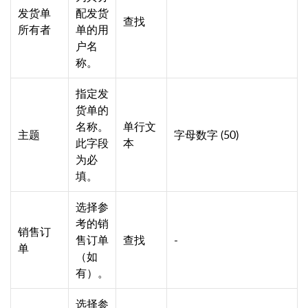
发货单
配发货
查找
所有者
单的用
户名
称。
指定发
货单的
名称。
单行文
主题
字母数字 (50)
此字段
本
为必
填。
选择参
考的销
销售订
售订单
查找
-
单
（如
有）。
选择参