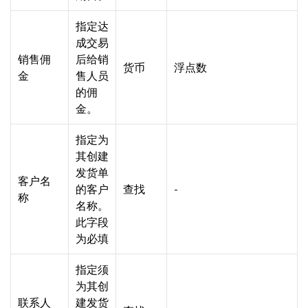
指定达
成交易
销售佣
后给销
货币
浮点数
金
售人员
的佣
金。
指定为
其创建
发货单
客户名
的客户
查找
-
称
名称。
此字段
为必填
指定须
为其创
联系人
建发货