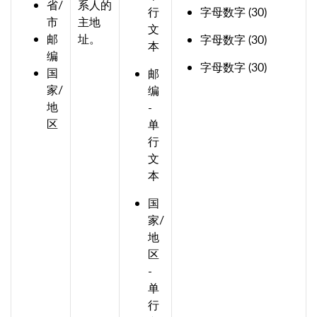
省/
系人的
行
字母数字 (30)
市
主地
文
邮
址。
字母数字 (30)
本
编
字母数字 (30)
国
邮
家/
编
地
-
区
单
行
文
本
国
家/
地
区
-
单
行