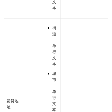
文
本
街
道
-
单
行
文
本
城
市
-
单
行
发货地
文
址
本