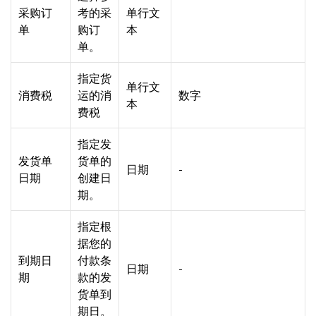
采购订
考的采
单行文
单
购订
本
单。
指定货
单行文
消费税
运的消
数字
本
费税
指定发
发货单
货单的
日期
-
日期
创建日
期。
指定根
据您的
到期日
付款条
日期
-
期
款的发
货单到
期日。