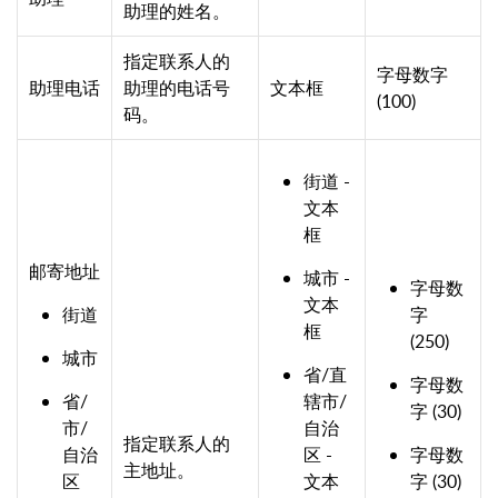
助理的姓名。
指定联系人的
字母数字
助理电话
助理的电话号
文本框
(100)
码。
街道 -
文本
框
邮寄地址
城市 -
字母数
文本
街道
字
框
(250)
城市
省/直
字母数
省/
辖市/
字 (30)
市/
自治
指定联系人的
自治
区 -
字母数
主地址。
区
文本
字 (30)