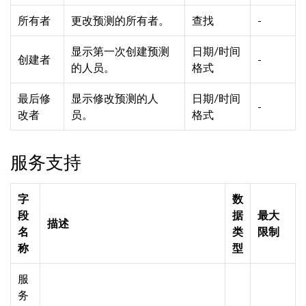
所有者
更改预测的所有者。
查找
-
显示第一次创建预测
日期/时间
创建者
-
的人员。
格式
最后修
显示修改预测的人
日期/时间
-
改者
员。
格式
服务支持
字
数
段
据
最大
描述
名
类
限制
称
型
服
务