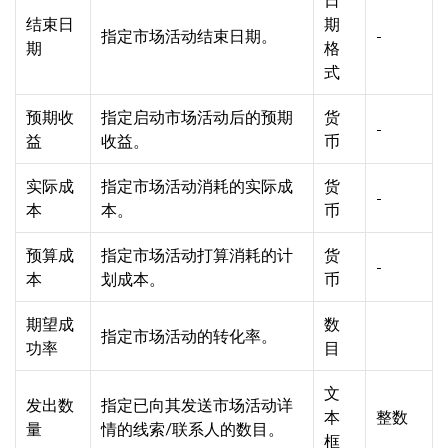
结束日
期
指定市场活动结束日期。
-
期
格
式
预期收
指定启动市场活动后的预期
货
-
益
收益。
币
实际成
指定市场活动消耗的实际成
货
-
本
本。
币
预算成
指定市场活动打算消耗的计
货
-
本
划成本。
币
期望成
数
指定市场活动的转化率。
功率
目
文
发出数
指定已向其发送市场活动详
本
整数
量
情的线索/联系人的数目。
框