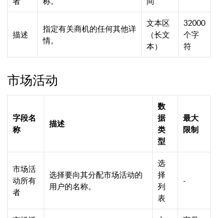
者
称。
间
文本区
32000
指定有关商机的任何其他详
描述
（长文
个字
情。
本）
符
市场活动
数
字段名
据
最大
描述
称
类
限制
型
选
市场活
选择要向其分配市场活动的
择
动所有
-
用户的名称。
列
者
表