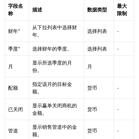
字段名
最大
描述
数据类型
称
限制
从下拉列表中选择财
财年*
选择列表
-
年。
季度*
选择财年的季度。
选择列表
-
显示所选季度的月
月
月
份。
指定该月的目标金
配额
货币
-
额。
显示赢单关闭商机的
已关闭
货币
-
金额。
显示销售管道中的金
管道
货币
-
额。