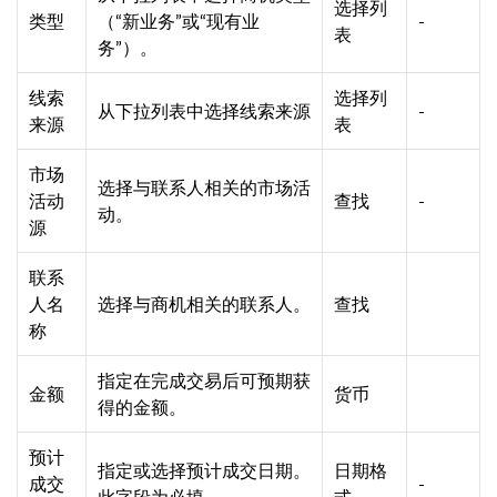
选择列
类型
（“新业务”或“现有业
-
表
务”）。
线索
选择列
从下拉列表中选择线索来源
-
来源
表
市场
选择与联系人相关的市场活
活动
查找
-
动。
源
联系
人名
选择与商机相关的联系人。
查找
称
指定在完成交易后可预期获
金额
货币
得的金额。
预计
指定或选择预计成交日期。
日期格
成交
-
此字段为必填。
式