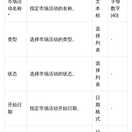
市场活
文
字母
动名称
指定市场活动的名称。
本
数字
*
框
(40)
选
择
类型
选择市场活动的类型。
-
列
表
选
择
状态
选择市场活动的状态。
-
列
表
日
开始日
期
指定市场活动开始日期。
-
期
格
式
日