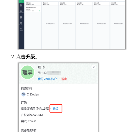
点击
。
升级